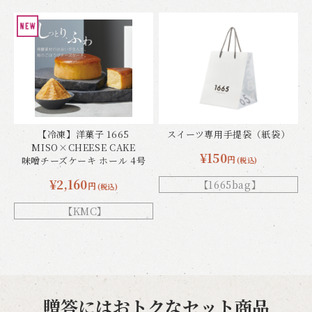
【冷凍】洋菓子 1665
スイーツ専用手提袋（紙袋）
MISO×CHEESE CAKE
¥150
円
味噌チーズケーキ ホール 4号
(税込)
¥2,160
【1665bag】
円
(税込)
【KMC】
贈答にはおトクなセット商品