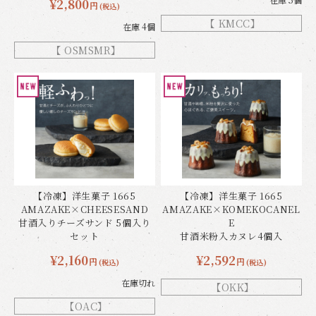
¥2,800
円
(税込)
【 KMCC】
在庫 4個
【 OSMSMR】
【冷凍】洋生菓子 1665
【冷凍】洋生菓子 1665
AMAZAKE×CHEESESAND
AMAZAKE×KOMEKOCANEL
甘酒入りチーズサンド 5個入り
E
セット
甘酒米粉入カヌレ4個入
¥2,160
¥2,592
円
円
(税込)
(税込)
在庫切れ
【OKK】
【OAC】