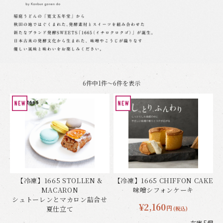
6件中1件～6件を表示
【冷凍】1665 STOLLEN &
【冷凍】1665 CHIFFON CAKE
MACARON
味噌シフォンケーキ
シュトーレンとマカロン詰合せ
¥2,160
円
夏仕立て
(税込)
在庫 5個