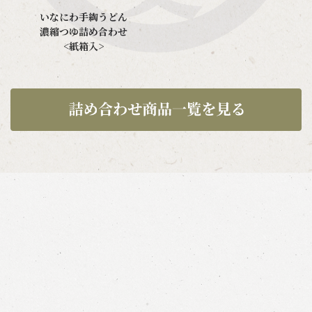
いなにわ手綯うどん
濃縮つゆ詰め合わせ
<紙箱入>