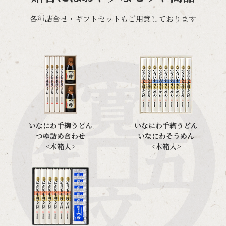
各種詰合せ・ギフトセットもご用意しております
いなにわ手綯うどん
いなにわ手綯うどん
つゆ詰め合わせ
いなにわそうめん
<木箱入>
<木箱入>