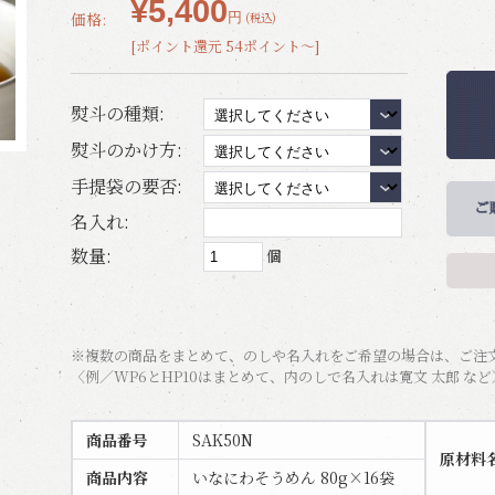
¥5,400
価格:
円
(税込)
[ポイント還元 54ポイント～]
熨斗の種類:
熨斗のかけ方:
手提袋の要否:
名入れ:
数量:
個
※複数の商品をまとめて、のしや名入れをご希望の場合は、ご注
〈例／WP6とHP10はまとめて、内のしで名入れは寛文 太郎 など
商品番号
SAK50N
原材料
商品内容
いなにわそうめん 80g×16袋