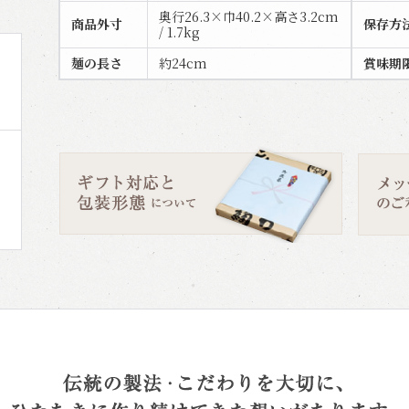
奥行26.3×巾40.2×高さ3.2cm
商品外寸
保存方
/ 1.7kg
麺の長さ
約24cm
賞味期