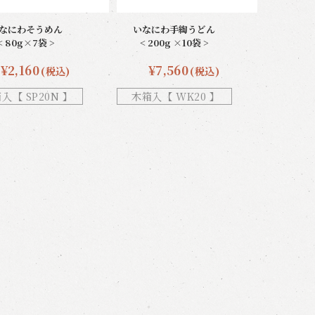
なにわそうめん
いなにわ手綯うどん
< 80g×7袋 >
< 200g ×10袋 >
¥2,160
¥7,560
(税込)
(税込)
入【 SP20N 】
木箱入【 WK20 】