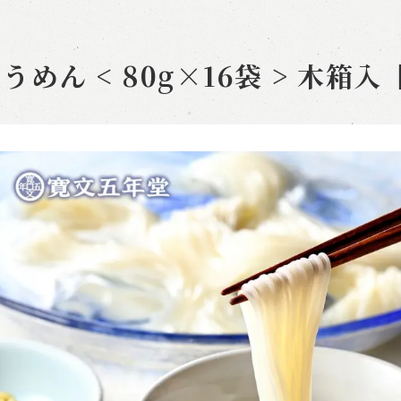
めん < 80g×16袋 > 木箱入【