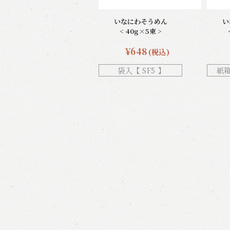
いなにわそうめん
い
< 40g×5束 >
¥648
(税込)
袋入【 SF5 】
紙箱