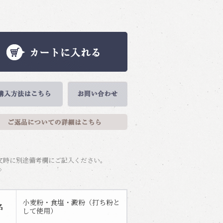
文時に別途備考欄にご記入ください。
〉
小麦粉・食塩・澱粉（打ち粉と
名
して使用）