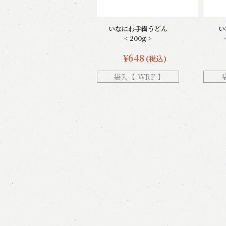
いなにわ手綯うどん
い
< 200g >
¥648
(税込)
袋入【 WRF 】