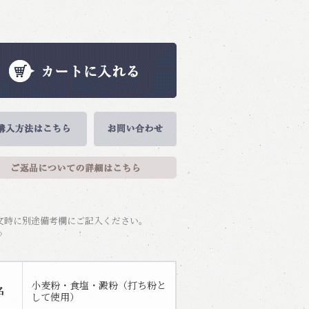
文時に別途備考欄にご記入ください。
〉
小麦粉・食塩・澱粉（打ち粉と
名
して使用）