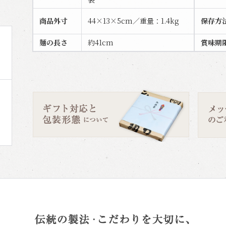
商品外寸
44×13×5cm／重量：1.4kg
保存方
麺の長さ
約41cm
賞味期