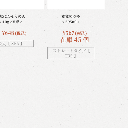
なにわそうめん
寛文のつゆ
< 40g×5束 >
< 295ml >
¥648
¥567
(税込)
(税込)
在庫 45 個
袋入【 SF5 】
ストレートタイプ【
TBS 】