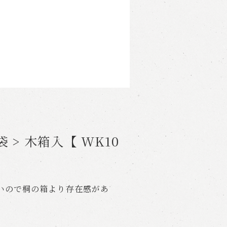
袋 > 木箱入【 WK10
いので桐の箱より存在感があ