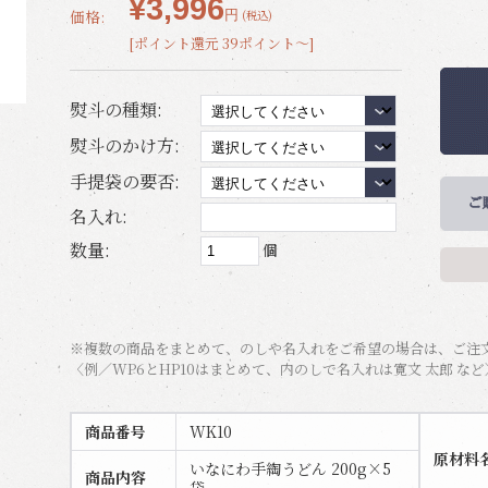
¥3,996
価格:
円
(税込)
[ポイント還元 39ポイント～]
熨斗の種類:
熨斗のかけ方:
手提袋の要否:
名入れ:
数量:
個
※複数の商品をまとめて、のしや名入れをご希望の場合は、ご注
〈例／WP6とHP10はまとめて、内のしで名入れは寛文 太郎 など
商品番号
WK10
原材料
いなにわ手綯うどん 200g×5
商品内容
袋