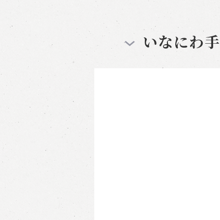
いなにわ手綯