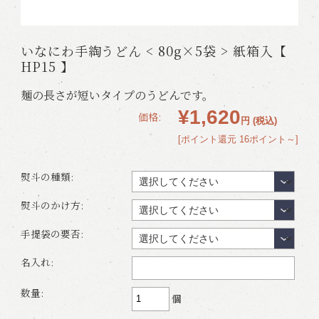
いなにわ手綯うどん < 80g×5袋 > 紙箱入【
HP15 】
麺の長さが短いタイプのうどんです。
¥1,620
価格:
円
(税込)
[ポイント還元 16ポイント～]
熨斗の種類:
熨斗のかけ方:
手提袋の要否:
名入れ:
数量:
個