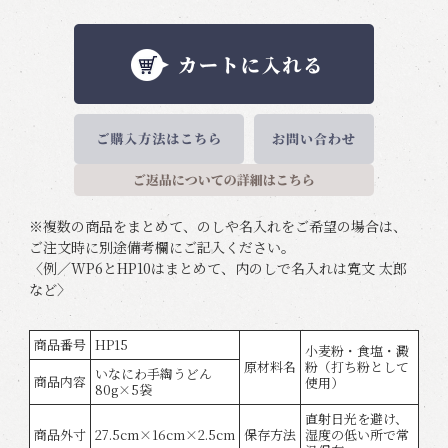
※複数の商品をまとめて、のしや名入れをご希望の場合は、
ご注文時に別途備考欄にご記入ください。
〈例／WP6とHP10はまとめて、内のしで名入れは寛文 太郎
など〉
商品番号
HP15
小麦粉・食塩・澱
原材料名
粉（打ち粉として
いなにわ手綯うどん
商品内容
使用）
80g×5袋
直射日光を避け、
商品外寸
27.5cm×16cm×2.5cm
保存方法
湿度の低い所で常