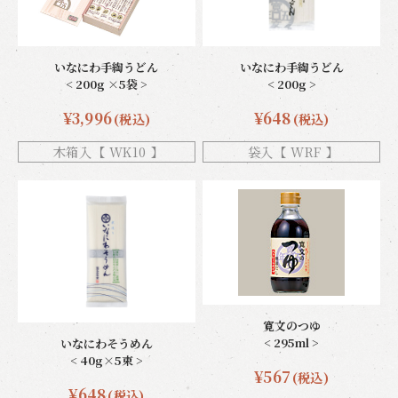
いなにわ手綯うどん
いなにわ手綯うどん
< 200g ×5袋 >
< 200g >
¥3,996
¥648
(税込)
(税込)
木箱入【 WK10 】
袋入【 WRF 】
寛文のつゆ
< 295ml >
いなにわそうめん
< 40g×5束 >
¥567
(税込)
¥648
(税込)