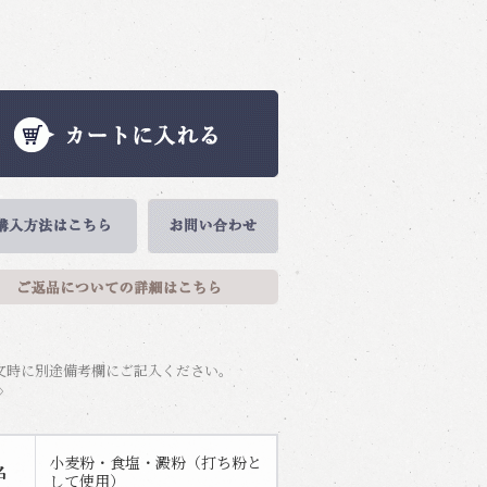
文時に別途備考欄にご記入ください。
〉
小麦粉・食塩・澱粉（打ち粉と
名
して使用）