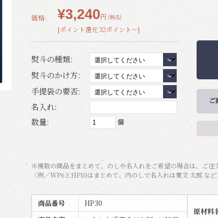
¥3,240
価格:
円
(税込)
[ポイント還元 32ポイント～]
熨斗の種類:
熨斗のかけ方:
手提袋の要否:
名入れ:
数量:
個
※複数の商品をまとめて、のしや名入れをご希望の場合は、ご注
〈例／WP6とHP10はまとめて、内のしで名入れは寛文 太郎 など
商品番号
HP30
原材料