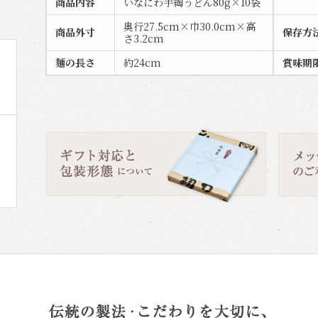
商品内容
いなにわ手綯うどん80g×10袋
奥行27.5cm×巾30.0cm×高
商品外寸
保存方
さ3.2cm
麺の長さ
約24cm
賞味期