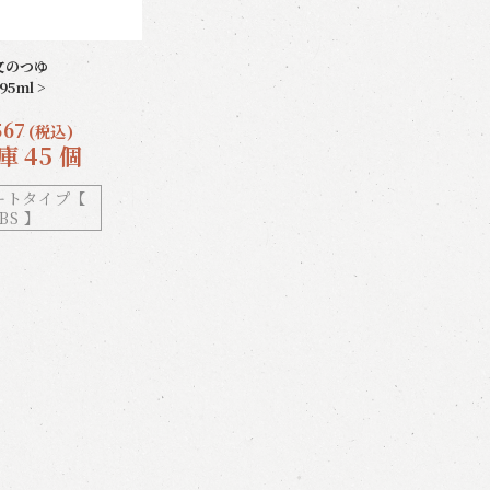
文のつゆ
295ml >
567
(税込)
庫 45 個
ートタイプ【
BS 】