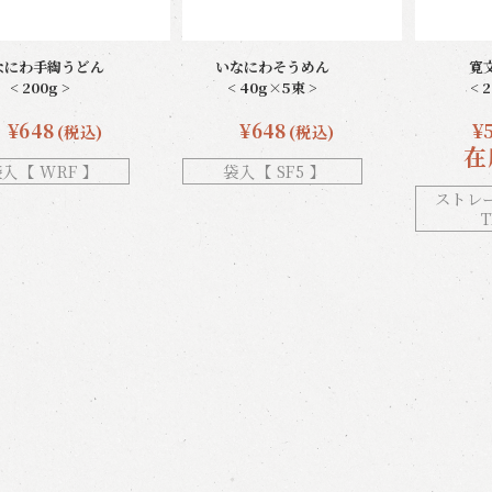
なにわ手綯うどん
いなにわそうめん
寛
< 200g >
< 40g×5束 >
< 
¥648
¥648
¥
(税込)
(税込)
在
入【 WRF 】
袋入【 SF5 】
ストレ
T