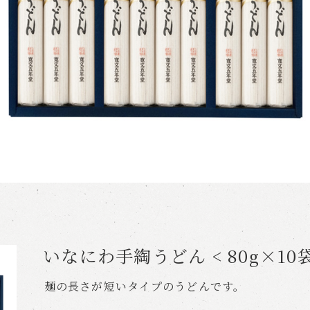
いなにわ手綯うどん < 80g×10袋
麺の長さが短いタイプのうどんです。