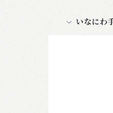
いなにわ手綯