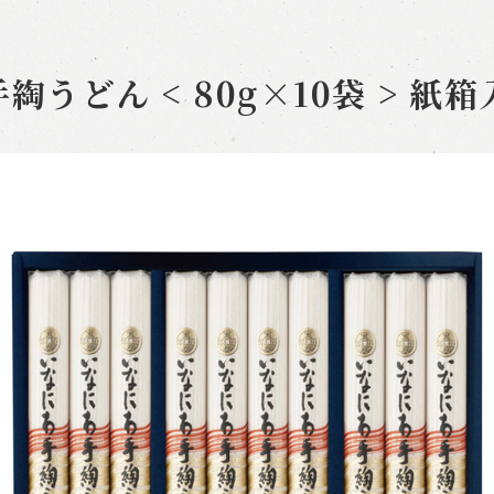
うどん < 80g×10袋 > 紙箱入