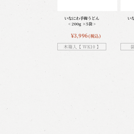
いなにわ手綯うどん
い
< 200g ×5袋 >
¥3,996
(税込)
木箱入【 WK10 】
袋