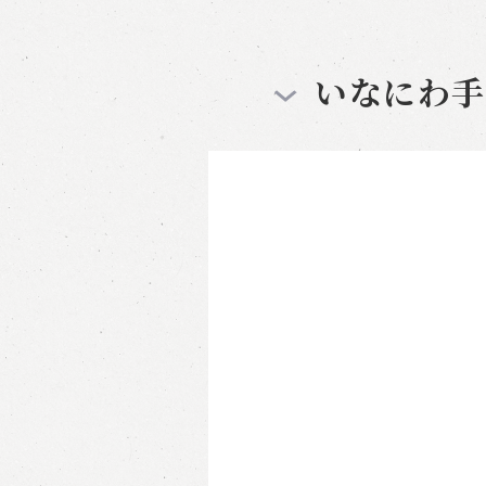
いなにわ手綯